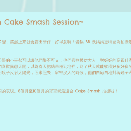
 Cake Smash Session~
表情多變，笑起上來就會露出牙仔！好得意啊！愛錫 BB 既媽媽更特登為拍攝定
起眼的小事都可以讓他們樂不可支；他們喜歡模仿大人，對媽媽的高跟鞋
們喜歡異想天開，以為春天把糖果種到地裡，到了秋天就能收穫好多好多
用鏡子反射太陽光，照來照去；家裡沒人的時候，他們自顧自地對著鏡子
表現。8個月至10個月的寶寶就最適合 Cake Smash 拍攝啦！  