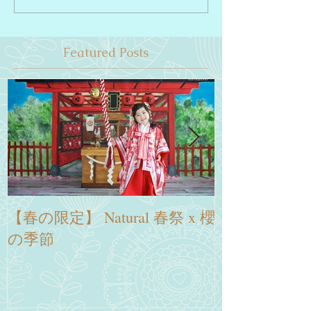
Featured Posts
【春の限定】 Natural 春祭 x 櫻
～日本慶生の旅
の季節
提案～