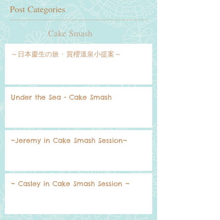
Post Categories
Cake Smash
～日本慶生の旅 · 賞櫻溫泉小提案～
Under the Sea - Cake Smash
~Jeremy in Cake Smash Session~
~ Casley in Cake Smash Session ~