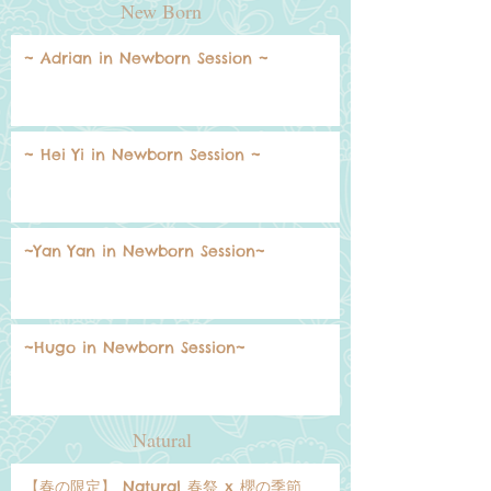
New Born
~ Adrian in Newborn Session ~
~ Hei Yi in Newborn Session ~
~Yan Yan in Newborn Session~
~Hugo in Newborn Session~
Natural
【春の限定】 Natural 春祭 x 櫻の季節