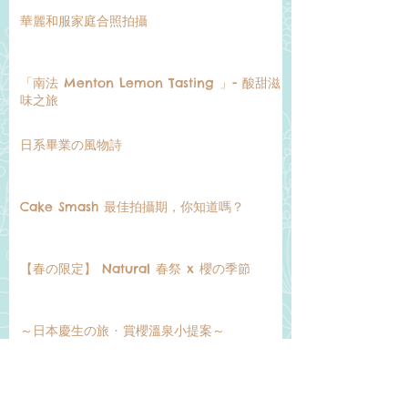
華麗和服家庭合照拍攝
「南法 Menton Lemon Tasting 」- 酸甜滋
味之旅
日系畢業の風物詩
Cake Smash 最佳拍攝期，你知道嗎？
【春の限定】 Natural 春祭 x 櫻の季節
～日本慶生の旅 · 賞櫻溫泉小提案～
【秋の限定】「七五三」節 x 紅葉狩