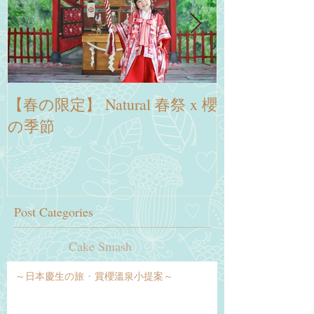
【春の限定】 Natural 春祭 x 櫻
～日本慶生の旅
の季節
提案～
Post Categories
Cake Smash
～日本慶生の旅 · 賞櫻溫泉小提案～