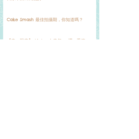
Cake Smash 最佳拍攝期，你知道嗎？
【春の限定】 Natural 春祭 x 櫻の季節
～日本慶生の旅 · 賞櫻溫泉小提案～
【秋の限定】「七五三」節 x 紅葉狩
Under the Sea - Cake Smash
【夏の限定】日本夏祭 X 花火大會