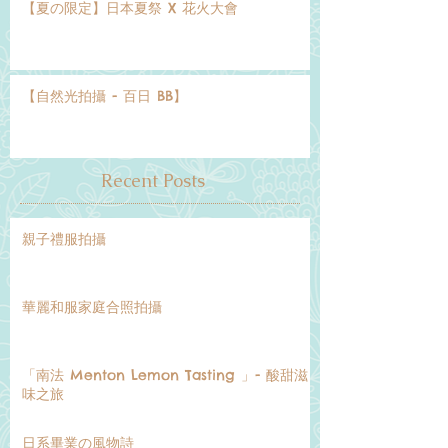
【夏の限定】日本夏祭 X 花火大會
【自然光拍攝 - 百日 BB】
Recent Posts
親子禮服拍攝
華麗和服家庭合照拍攝
「南法 Menton Lemon Tasting 」- 酸甜滋
味之旅
日系畢業の風物詩