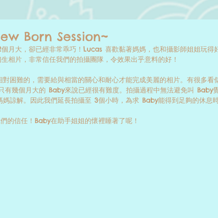
New Born Session~
只有 2個月大，卻已經非常乖巧！Lucas 喜歡黏著媽媽，也和攝影師姐姐玩得好開
的初生相片，非常信任我們的拍攝團隊，令效果出乎意料的好！ 
相對困難的，需要給與相當的關心和耐心才能完成美麗的相片。有很多看
實對於只有幾個月大的 Baby來說已經很有難度。拍攝過程中無法避免叫 Ba
媽諒解。因此我們延長拍攝至 3個小時，為求 Baby能得到足夠的休息時
予我們的信任！Baby在助手姐姐的懷裡睡著了呢！ 