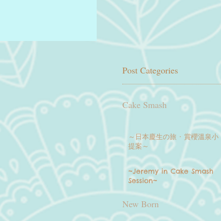
Post Categories
Cake Smash
～日本慶生の旅 · 賞櫻溫泉小
提案～
~Jeremy in Cake Smash
Session~
New Born