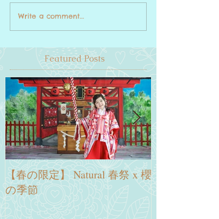
Write a comment...
Featured Posts
【春の限定】 Natural 春祭 x 櫻
～日本慶生の旅
の季節
提案～