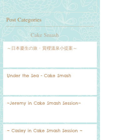
Post Categories
Cake Smash
～日本慶生の旅 · 賞櫻溫泉小提案～
Under the Sea - Cake Smash
~Jeremy in Cake Smash Session~
~ Casley in Cake Smash Session ~