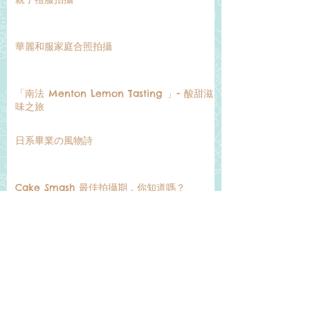
華麗和服家庭合照拍攝
「南法 Menton Lemon Tasting 」- 酸甜滋
味之旅
日系畢業の風物詩
Cake Smash 最佳拍攝期，你知道嗎？
【春の限定】 Natural 春祭 x 櫻の季節
～日本慶生の旅 · 賞櫻溫泉小提案～